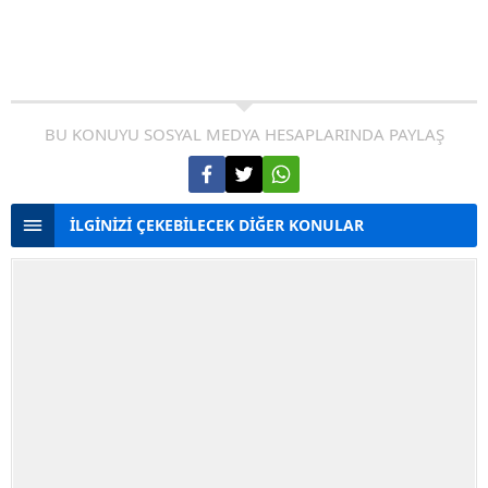
BU KONUYU SOSYAL MEDYA HESAPLARINDA PAYLAŞ
İLGİNİZİ ÇEKEBİLECEK DİĞER KONULAR