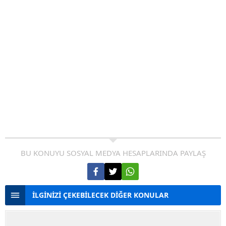
BU KONUYU SOSYAL MEDYA HESAPLARINDA PAYLAŞ
İLGİNİZİ ÇEKEBİLECEK DİĞER KONULAR