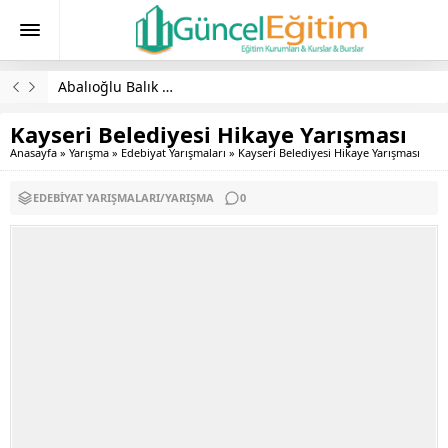
Abalıoğlu Balık Ve Gıda Burs Başvuruları 2026-2027
Kayseri Belediyesi Hikaye Yarışması
Anasayfa
»
Yarışma
»
Edebiyat Yarışmaları
»
Kayseri Belediyesi Hikaye Yarışması
EDEBIYAT YARIŞMALARI
/
YARIŞMA
0