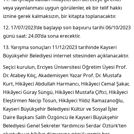
veya yayınlanması uygun görülenler, ek bir telif hakkı
iznine gerek kalmaksızın, bir kitapta toplanacaktır.
12. 17/07/2023’de başlayıp son başvuru tarihi 06/10/2023
günü saat: 24.00’da sona erecektir.
13. Yarışma sonuçları 11/12/2023 tarihinde Kayseri
Büyükşehir Belediyesi internet sitesinden açıklanacaktır.
Seçici kurulun, Erciyes Üniversitesi Öğretim Üyesi Prof.
Dr. Atabey Kılıç, Akademisyen Yazar Prof. Dr. Mustafa
Kurt, Hikâyeci Abdullah Harmancı, Hikâyeci Cemal Şakar,
Hikâyeci Güray Süngü, Hikâyeci Mustafa Çiftci, Hikâyeci
Eleştirmen Necip Tosun, Hikâyeci Yıldız Ramazanoğlu,
Kayseri Büyükşehir Belediyesi Kültür ve Sosyal İşler
Daire Başkanı Salih Özgöncü ile Kayseri Büyükşehir
Belediyesi Genel Sekreter Yardımcısı Serdar Öztürk’ten
oluştuğu ve hikâye dünyasına gönül vermiş her