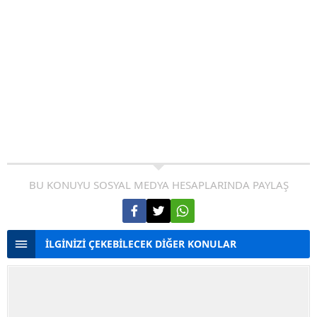
BU KONUYU SOSYAL MEDYA HESAPLARINDA PAYLAŞ
İLGİNİZİ ÇEKEBİLECEK DİĞER KONULAR