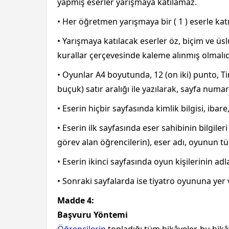
yapmış eserler yarışmaya katılamaz.
• Her öğretmen yarışmaya bir ( 1 ) eserle katıl
• Yarışmaya katılacak eserler öz, biçim ve ü
kurallar çerçevesinde kaleme alınmış olmalıd
• Oyunlar A4 boyutunda, 12 (on iki) punto, T
buçuk) satır aralığı ile yazılarak, sayfa numa
• Eserin hiçbir sayfasında kimlik bilgisi, ibare
• Eserin ilk sayfasında eser sahibinin bilgil
görev alan öğrencilerin), eser adı, oyunun t
• Eserin ikinci sayfasında oyun kişilerinin adl
• Sonraki sayfalarda ise tiyatro oyununa yer v
Madde 4:
Başvuru Yöntemi
Öğrencilerin
topladığı tüm hikâyeler, bu hik