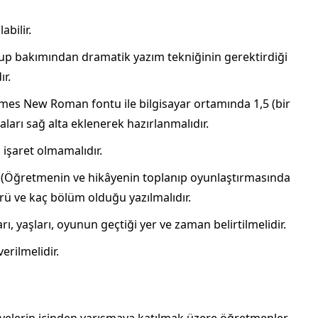
abilir.
slup bakımından dramatik yazım tekniğinin gerektirdiği
ır.
imes New Roman fontu ile bilgisayar ortamında 1,5 (bir
raları sağ alta eklenerek hazırlanmalıdır.
, işaret olmamalıdır.
eri (Öğretmenin ve hikâyenin toplanıp oyunlaştırmasında
ürü ve kaç bölüm olduğu yazılmalıdır.
arı, yaşları, oyunun geçtiği yer ve zaman belirtilmelidir.
erilmelidir.
âyelerin içinden yarışmaya katılmak üzere öğretmenler