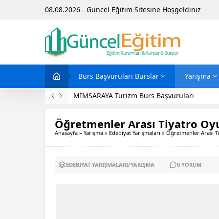
08.08.2026 - Güncel Eğitim Sitesine Hoşgeldiniz
Burs Başvuruları Burslar
Yarışma
MİMSARAYA Turizm Burs Başvuruları
Öğretmenler Arası Tiyatro Oy
Anasayfa
»
Yarışma
»
Edebiyat Yarışmaları
»
Öğretmenler Arası T
EDEBIYAT YARIŞMALARI
/
YARIŞMA
0
YORUM