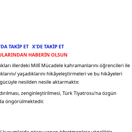
DA TAKİP ET
X'DE TAKİP ET
ULARINDAN HABERİN OLSUN
ları illerdeki Millî Mücadele kahramanlarını öğrencileri ile
klarını/ yaşadıklarını hikâyeleştirmeleri ve bu hikâyeleri
gücüyle nesilden nesile aktarmaktır.
dırılması, zenginleştirilmesi, Türk Tiyatrosu’na özgün
ı da öngörülmektedir.
ul / kurumlarda görev yapan öğretmenlere yöneliktir.