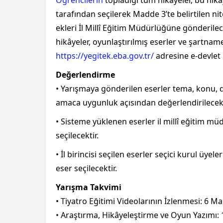
tarafından seçilerek Madde 3’te belirtilen ni
ekleri İl Millî Eğitim Müdürlüğüne gönderilec
hikâyeler, oyunlaştırılmış eserler ve şartname
https://yegitek.eba.gov.tr/
adresine e-devlet k
Değerlendirme
• Yarışmaya gönderilen eserler tema, konu, d
amaca uygunluk açısından değerlendirilecekt
• Sisteme yüklenen eserler il millî eğitim mü
seçilecektir.
• İl birincisi seçilen eserler seçici kurul üye
eser seçilecektir.
Yarışma Takvimi
• Tiyatro Eğitimi Videolarının İzlenmesi: 6 M
• Araştırma, Hikâyeleştirme ve Oyun Yazımı: